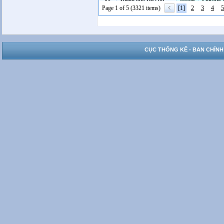
Page 1 of 5 (3321 items)
[1]
2
3
4
5
CỤC THỐNG KÊ - BAN CHÍNH
01
Thành phố Hà Nội
00091
Phường 
01
Thành phố Hà Nội
00097
Phường 
01
Thành phố Hà Nội
00103
Phường 