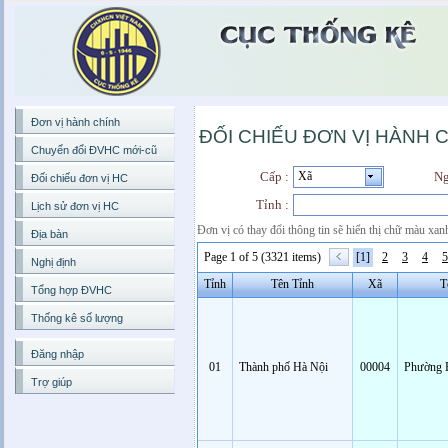
Đơn vị hành chính
ĐỐI CHIẾU ĐƠN VỊ HÀNH 
Chuyển đổi ĐVHC mới-cũ
Cấp :
Ng
Đối chiếu đơn vị HC
Tỉnh :
Lịch sử đơn vị HC
Đơn vị có thay đổi thông tin sẽ hiển thị chữ màu xan
Địa bàn
Page 1 of 5 (3321 items)
[1]
2
3
4
5
Nghị định
Tỉnh
Tên Tỉnh
Xã
T
Tổng hợp ĐVHC
Thống kê số lượng
Đăng nhập
01
Thành phố Hà Nội
00004
Phường 
Trợ giúp